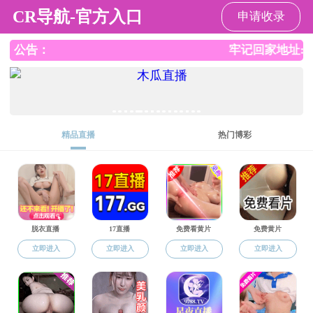
乳交
乳交
乳交概况
党群工作
乳交
制度建设
制度建设
综合
党建